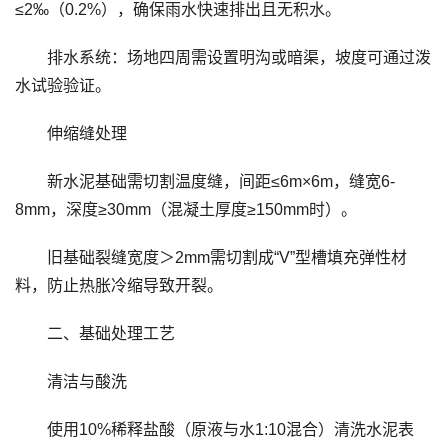
≤2‰（0.2%），确保雨水快速排出且无积水。
排水系统：场地四周需设置明沟或暗渠，坡度可通过泼
水试验验证。
伸缩缝处理
新水泥基础需切割温度缝，间距≤6m×6m，缝宽6-
8mm，深度≥30mm（混凝土厚度≥150mm时）。
旧基础裂缝宽度＞2mm需切割成“V”型槽填充弹性材
料，防止热胀冷缩导致开裂。
二、基础处理工艺
清洁与酸洗
使用10%稀释盐酸（原液与水1:10混合）清洗水泥表